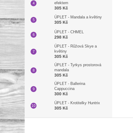
efektem
305 Kč
ÚPLET - Mandala a květiny
305 Kč
ÚPLET - CHMEL
298 Kč
ÚPLET - Růžová Skye a
květiny
305 Kč
ÚPLET - Tyrkys prostorová
mandala
305 Kč
ÚPLET - Ballerina
Cappuccina
300 Kč
ÚPLET - Krotitelky Huntrix
305 Kč
Z
á