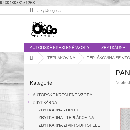
923043033151263
Přejít
latky@oogo.cz
na
obsah
AUTORSKÉ KRESLENÉ VZORY
ZBYTKÁRNA
Domů
TEPLÁKOVINA
TEPLÁKOVINA SE VZ
P
PAN
o
Přeskočit
s
Průměr
Kategorie
Neohod
kategorie
t
hodnoc
r
produkt
AUTORSKÉ KRESLENÉ VZORY
a
je
ZBYTKÁRNA
n
0,0
z
ZBYTKÁRNA - ÚPLET
n
5
í
ZBYTKÁRNA - TEPLÁKOVINA
hvězdič
p
ZBYTKÁRNA ZIMNÍ SOFTSHELL