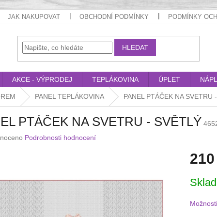
JAK NAKUPOVAT
OBCHODNÍ PODMÍNKY
PODMÍNKY OCH
HLEDAT
AKCE - VÝPRODEJ
TEPLÁKOVINA
ÚPLET
NÁP
OREM
PANEL TEPLÁKOVINA
PANEL PTÁČEK NA SVETRU 
EL PTÁČEK NA SVETRU - SVĚTLÝ
465
né
noceno
Podrobnosti hodnocení
ení
210
u
Měrná
Skla
cena:
ek.
Možnosti