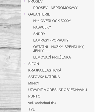
PROŠEV
PROŠEV - NEPROMOKAVÝ
GALANTERIE
Nitě OVERLOCK 5000Y
PASPULKY
ŠŇŮRY
LAMPASY -POPRUHY
OSTATNÍ - NŮŽKY, ŠPENDLÍKY,
JEHLY .....
LEMOVACÍ PRUŽENKA
ŠIFON
KRAJKA ELASTICKÁ
ŠATOVKA KATRINA
MINKY
UZAVŘÍT A ODESLAT OBJEDNÁVKU
PUNTO
velkkoobchod tisk
TYL