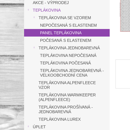
a
AKCE - VÝPRODEJ
n
TEPLÁKOVINA
e
TEPLÁKOVINA SE VZOREM
l
NEPOČESANÁ S ELASTENEM
PANEL TEPLÁKOVINA
POČESANÁ S ELASTENEM
TEPLÁKOVINA JEDNOBAREVNÁ
TEPLÁKOVINA NEPOČESANÁ
TEPLÁKOVINA POČESANÁ
TEPLÁKOVINA JEDNOBAREVNÁ -
VELKOOBCHODNÍ CENA
TEPLÁKOVINA ALPENFLEECE
VZOR
TEPLÁKOVINA WARMKEEPER
(ALPENFLEECE)
TEPLÁKOVINA PROŠÍVANÁ -
JEDNOBAREVNÁ
TEPLÁKOVINA LUREX
ÚPLET