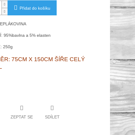
Přidat do košíku
TEPLÁKOVINA
: 95%bavlna a 5% elasten
: 250g
R: 75CM X 150CM ŠÍŘE CELÝ
L
ZEPTAT SE
SDÍLET