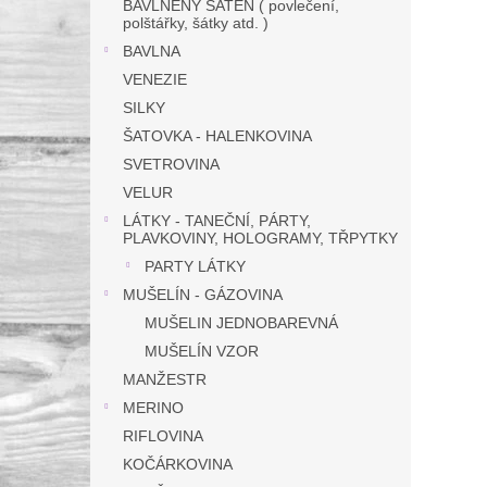
BAVLNĚNÝ SATÉN ( povlečení,
polštářky, šátky atd. )
BAVLNA
VENEZIE
SILKY
ŠATOVKA - HALENKOVINA
SVETROVINA
VELUR
LÁTKY - TANEČNÍ, PÁRTY,
PLAVKOVINY, HOLOGRAMY, TŘPYTKY
PARTY LÁTKY
MUŠELÍN - GÁZOVINA
MUŠELIN JEDNOBAREVNÁ
MUŠELÍN VZOR
MANŽESTR
MERINO
RIFLOVINA
KOČÁRKOVINA