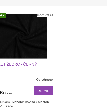
Kód:
2930
nka
ET ŽEBRO - ČERNÝ
Objednáno
DETAIL
 Kč
/ m
 130cm Složení: Bavlna / elasten
ž : 290g