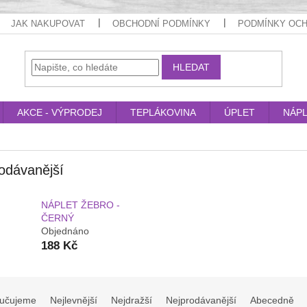
JAK NAKUPOVAT
OBCHODNÍ PODMÍNKY
PODMÍNKY OCH
HLEDAT
AKCE - VÝPRODEJ
TEPLÁKOVINA
ÚPLET
NÁP
odávanější
NÁPLET ŽEBRO -
ČERNÝ
Objednáno
188 Kč
učujeme
Nejlevnější
Nejdražší
Nejprodávanější
Abecedně