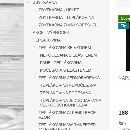
z
ZBYTKÁRNA
n
e
ZBYTKÁRNA - ÚPLET
n
V
n
í
ZBYTKÁRNA - TEPLÁKOVINA
Novi
ý
í
p
ZBYTKÁRNA ZIMNÍ SOFTSHELL
Tip
p
p
a
AKCE - VÝPRODEJ
i
r
n
TEPLÁKOVINA
s
o
e
p
d
TEPLÁKOVINA SE VZOREM
l
r
u
NEPOČESANÁ S ELASTENEM
o
k
PANEL TEPLÁKOVINA
d
t
POČESANÁ S ELASTENEM
u
ů
TEPLÁKOVINA JEDNOBAREVNÁ
NÁPL
k
t
TEPLÁKOVINA NEPOČESANÁ
ů
TEPLÁKOVINA POČESANÁ
TEPLÁKOVINA JEDNOBAREVNÁ -
VELKOOBCHODNÍ CENA
188
TEPLÁKOVINA ALPENFLEECE
VZOR
Šíře :
TEPLÁKOVINA WARMKEEPER
Gramá
(ALPENFLEECE)