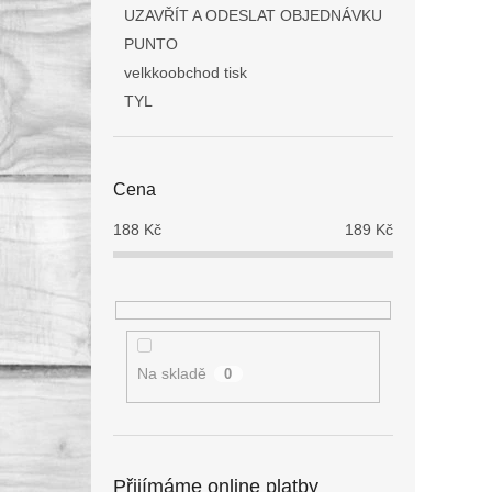
UZAVŘÍT A ODESLAT OBJEDNÁVKU
PUNTO
velkkoobchod tisk
TYL
Cena
188
Kč
189
Kč
Na skladě
0
Přijímáme online platby