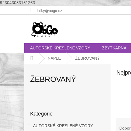
923043033151263
Přejít
latky@oogo.cz
na
obsah
AUTORSKÉ KRESLENÉ VZORY
ZBYTKÁRNA
Domů
NÁPLET
ŽEBROVANÝ
Nejpr
ŽEBROVANÝ
P
o
Přeskočit
s
Kategorie
kategorie
t
Ř
r
AUTORSKÉ KRESLENÉ VZORY
a
Dopor
a