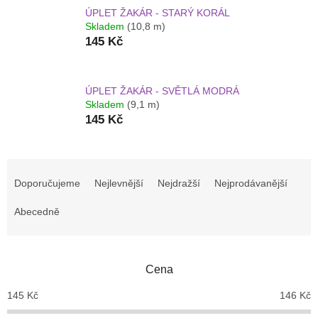
ÚPLET ŽAKÁR - STARÝ KORÁL
Skladem
(10,8 m)
145 Kč
ÚPLET ŽAKÁR - SVĚTLÁ MODRÁ
Skladem
(9,1 m)
145 Kč
Ř
a
Doporučujeme
Nejlevnější
Nejdražší
Nejprodávanější
z
e
Abecedně
n
í
p
Cena
r
o
145
Kč
146
Kč
d