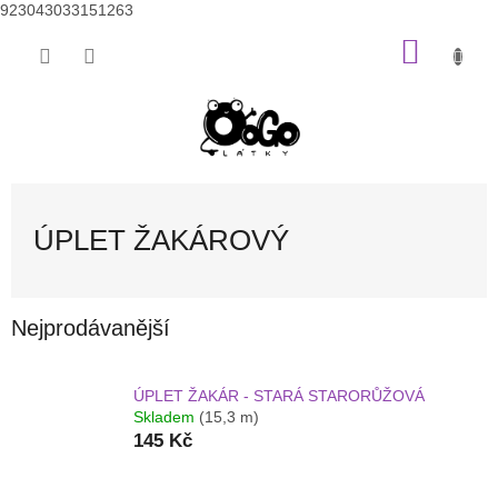
923043033151263
Přejít
NÁKU
na
obsah
KOŠÍK
ÚPLET ŽAKÁROVÝ
Nejprodávanější
ÚPLET ŽAKÁR - STARÁ STARORŮŽOVÁ
Skladem
(15,3 m)
145 Kč