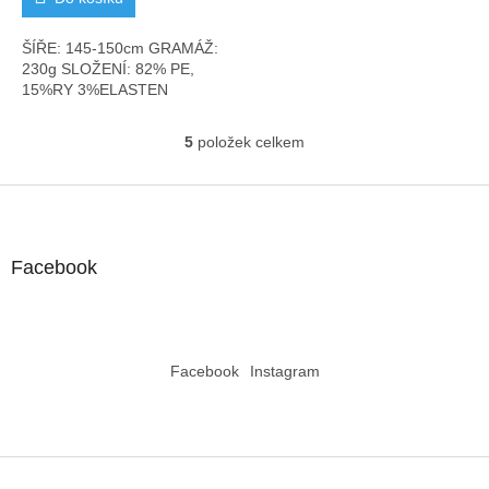
ŠÍŘE: 145-150cm GRAMÁŽ:
230g SLOŽENÍ: 82% PE,
15%RY 3%ELASTEN
5
položek celkem
O
v
l
Z
á
á
d
p
a
a
Facebook
c
t
í
í
p
r
v
Facebook
Instagram
k
y
v
ý
p
i