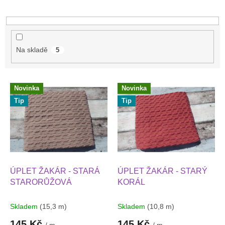
u
k
t
ů
Na skladě
5
V
Novinka
Novinka
ý
Tip
Tip
p
i
s
p
r
o
d
ÚPLET ŽAKÁR - STARÁ
ÚPLET ŽAKÁR - STARÝ
u
STARORŮŽOVÁ
KORÁL
k
t
Skladem
(15,3 m)
Skladem
(10,8 m)
ů
145 Kč
145 Kč
/ m
/ m