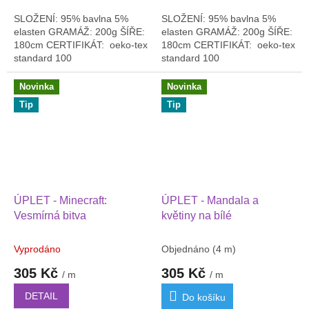
SLOŽENÍ: 95% bavlna 5%
SLOŽENÍ: 95% bavlna 5%
elasten GRAMÁŽ: 200g ŠÍŘE:
elasten GRAMÁŽ: 200g ŠÍŘE:
180cm CERTIFIKÁT: oeko-tex
180cm CERTIFIKÁT: oeko-tex
standard 100
standard 100
Novinka
Novinka
Tip
Tip
ÚPLET - Minecraft:
ÚPLET - Mandala a
Vesmírná bitva
květiny na bílé
Vyprodáno
Objednáno
(4 m)
305 Kč
305 Kč
/ m
/ m
DETAIL
Do košíku