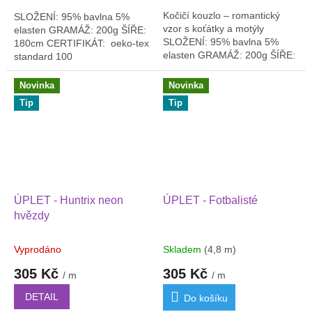
Kočičí kouzlo – romantický
SLOŽENÍ: 95% bavlna 5%
vzor s koťátky a motýly
elasten GRAMÁŽ: 200g ŠÍŘE:
SLOŽENÍ: 95% bavlna 5%
180cm CERTIFIKÁT: oeko-tex
elasten GRAMÁŽ: 200g ŠÍŘE:
standard 100
180cm CERTIFIKÁT: oeko-tex
standard 100
Novinka
Novinka
Tip
Tip
ÚPLET - Huntrix neon
ÚPLET - Fotbalisté
hvězdy
Vyprodáno
Skladem
(4,8 m)
305 Kč
305 Kč
/ m
/ m
DETAIL
Do košíku