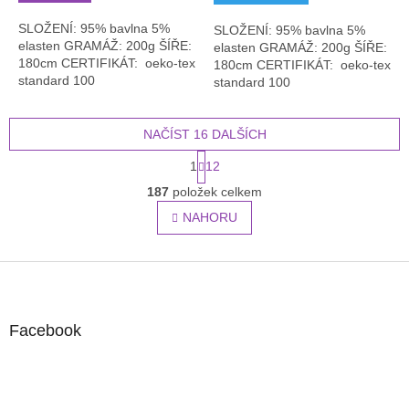
SLOŽENÍ: 95% bavlna 5%
SLOŽENÍ: 95% bavlna 5%
elasten GRAMÁŽ: 200g ŠÍŘE:
elasten GRAMÁŽ: 200g ŠÍŘE:
180cm CERTIFIKÁT: oeko-tex
180cm CERTIFIKÁT: oeko-tex
standard 100
standard 100
NAČÍST 16 DALŠÍCH
S
1
12
t
O
r
187
položek celkem
v
á
l
NAHORU
n
á
k
o
d
v
Z
a
á
c
á
n
í
p
í
p
a
Facebook
r
t
v
í
k
y
v