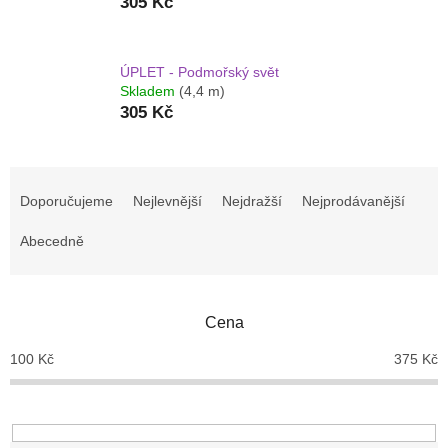
305 Kč
ÚPLET - Podmořský svět
Skladem
(4,4 m)
305 Kč
Ř
a
Doporučujeme
Nejlevnější
Nejdražší
Nejprodávanější
z
e
Abecedně
n
í
p
Cena
r
o
100
Kč
375
Kč
d
u
k
t