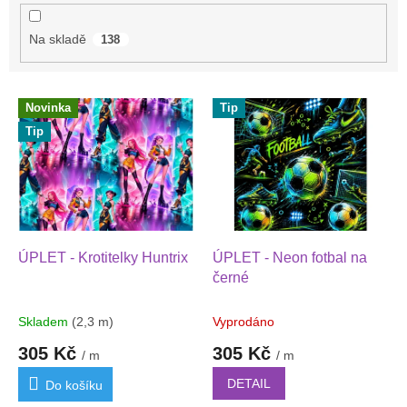
ů
Na skladě
138
V
Novinka
Tip
ý
Tip
p
i
s
p
r
o
d
ÚPLET - Krotitelky Huntrix
ÚPLET - Neon fotbal na
u
černé
k
t
Skladem
(2,3 m)
Vyprodáno
ů
305 Kč
305 Kč
/ m
/ m
DETAIL
Do košíku