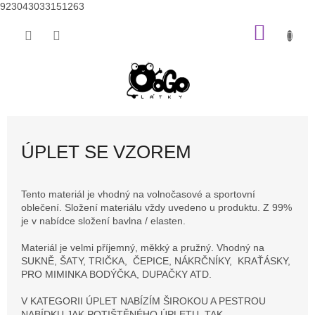
923043033151263
Přejít
NÁKU
na
obsah
KOŠÍK
ÚPLET SE VZOREM
Tento materiál je vhodný na volnočasové a sportovní
oblečení. Složení materiálu vždy uvedeno u produktu. Z 99%
je v nabídce složení bavlna / elasten.
Materiál je velmi příjemný, měkký a pružný. Vhodný na
SUKNĚ, ŠATY, TRIČKA, ČEPICE, NÁKRČNÍKY, KRAŤÁSKY,
PRO MIMINKA BODÝČKA, DUPAČKY ATD.
V KATEGORII ÚPLET NABÍZÍM ŠIROKOU A PESTROU
NABÍDKU JAK POTIŠTĚNÉHO ÚPLETU TAK