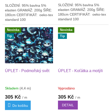
SLOŽENÍ: 95% bavlna 5%
SLOŽENÍ: 95% bavlna 5%
elasten GRAMÁŽ: 200g ŠÍŘE:
elasten GRAMÁŽ: 200g ŠÍŘE:
180cm CERTIFIKÁT: oeko-tex
180cm CERTIFIKÁT: oeko-tex
standard 100
standard 100
Novinka
Novinka
Tip
Tip
ÚPLET - Podmořský svět
ÚPLET - Koťátka a motýli
Skladem
(4,4 m)
Vyprodáno
305 Kč
305 Kč
/ m
/ m
DETAIL
Do košíku