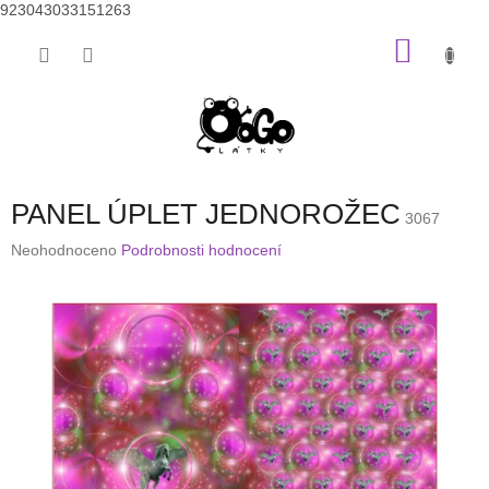
923043033151263
Přejít
NÁKU
na
obsah
KOŠÍK
PANEL ÚPLET JEDNOROŽEC
3067
Průměrné
Neohodnoceno
Podrobnosti hodnocení
hodnocení
produktu
je
0,0
z
5
hvězdiček.