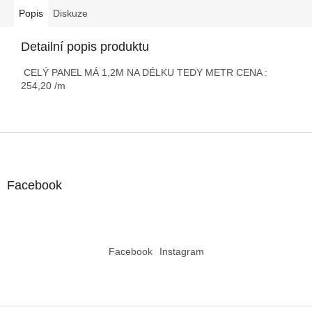
Popis
Diskuze
Detailní popis produktu
CELÝ PANEL MÁ 1,2M NA DÉLKU TEDY METR CENA :
254,20 /m
Z
á
p
a
Facebook
t
í
Facebook
Instagram