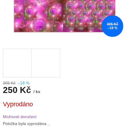
305 Kč
–18 %
305 Kč
–18 %
250 Kč
/ ks
Měrná
Vyprodáno
cena:
Možnosti doručení
Položka byla vyprodána…