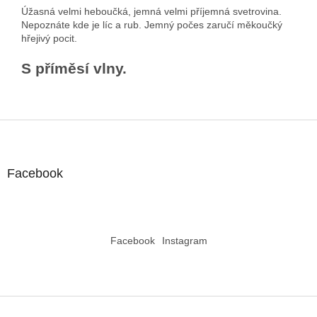
Úžasná velmi heboučká, jemná velmi příjemná svetrovina.
Nepoznáte kde je líc a rub. Jemný počes zaručí měkoučký
hřejivý pocit.
S příměsí vlny.
Z
á
p
a
Facebook
t
í
Facebook
Instagram