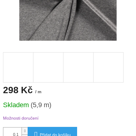
298 Kč
/ m
Měrná
Skladem
(5,9 m)
cena:
Možnosti doručení
Přidat do košíku