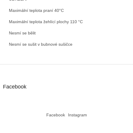
Maximální teplota praní 40°C
Maximální teplota žehlící plochy 110 °C
Nesmí se bělit
Nesmí se sušit v bubnové sušičce
Z
á
p
a
Facebook
t
í
Facebook
Instagram