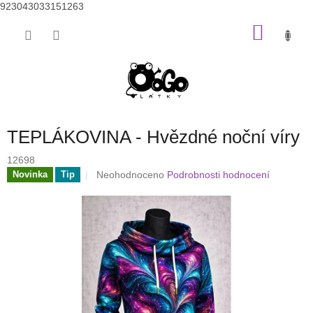
923043033151263
Přejít
NÁKU
na
obsah
KOŠÍK
TEPLÁKOVINA - Hvězdné noční víry
12698
Průměrné
Neohodnoceno
Podrobnosti hodnocení
Novinka
Tip
hodnocení
produktu
je
0,0
z
5
hvězdiček.