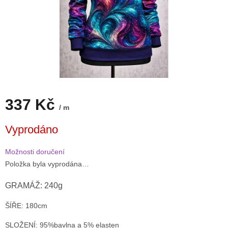
337 Kč
/ m
Měrná
Vyprodáno
cena:
Možnosti doručení
Položka byla vyprodána…
GRAMÁŽ: 240g
ŠÍŘE: 180cm
SLOŽENÍ: 95%bavlna a 5% elasten