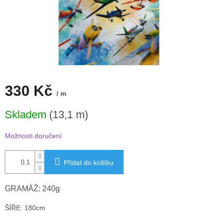
330 Kč
/ m
Měrná
Skladem
(13,1 m)
cena:
Možnosti doručení
Přidat do košíku
GRAMÁŽ: 240g
ŠÍŘE: 180cm