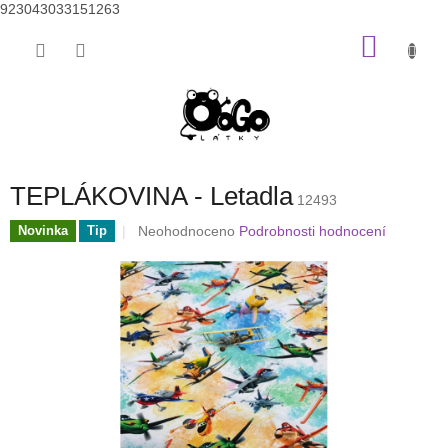
923043033151263
Přejít
NÁKU
na
obsah
KOŠÍK
TEPLÁKOVINA - Letadla
12493
Průměrné
Neohodnoceno
Podrobnosti hodnocení
Novinka
Tip
hodnocení
produktu
je
0,0
z
5
hvězdiček.