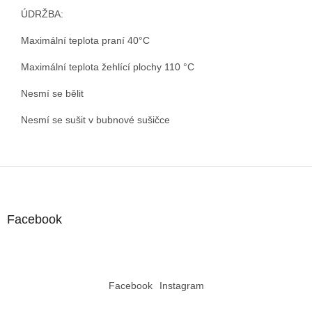
ÚDRŽBA:
Maximální teplota praní 40°C
Maximální teplota žehlící plochy 110 °C
Nesmí se bělit
Nesmí se sušit v bubnové sušičce
Z
á
p
a
Facebook
t
í
Facebook
Instagram