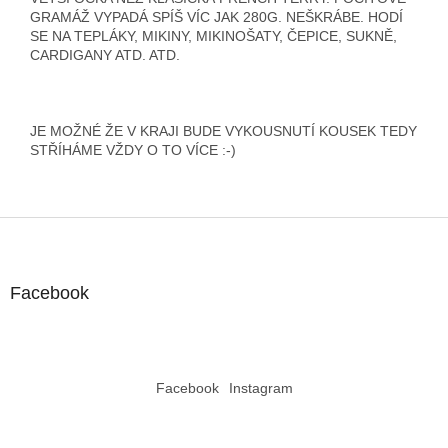
GRAMÁŽ VYPADÁ SPÍŠ VÍC JAK 280G. NEŠKRÁBE. HODÍ
SE NA TEPLÁKY, MIKINY, MIKINOŠATY, ČEPICE, SUKNĚ,
CARDIGANY ATD. ATD.
JE MOŽNÉ ŽE V KRAJI BUDE VYKOUSNUTÍ KOUSEK TEDY
STŘÍHÁME VŽDY O TO VÍCE :-)
Z
á
p
a
Facebook
t
í
Facebook
Instagram