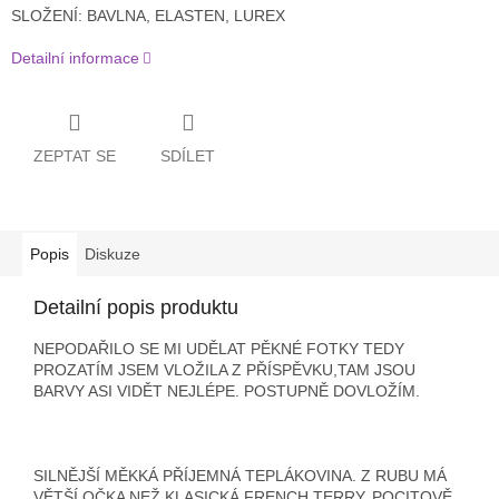
SLOŽENÍ: BAVLNA, ELASTEN, LUREX
Detailní informace
ZEPTAT SE
SDÍLET
Popis
Diskuze
Detailní popis produktu
NEPODAŘILO SE MI UDĚLAT PĚKNÉ FOTKY TEDY
PROZATÍM JSEM VLOŽILA Z PŘÍSPĚVKU,TAM JSOU
BARVY ASI VIDĚT NEJLÉPE. POSTUPNĚ DOVLOŽÍM.
SILNĚJŠÍ MĚKKÁ PŘÍJEMNÁ TEPLÁKOVINA. Z RUBU MÁ
VĚTŠÍ OČKA NEŽ KLASICKÁ FRENCH TERRY. POCITOVĚ