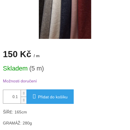
150 Kč
/ m
Měrná
Skladem
(5 m)
cena:
Možnosti doručení
Přidat do košíku
ŠÍŘE: 165cm
GRAMÁŽ: 280g