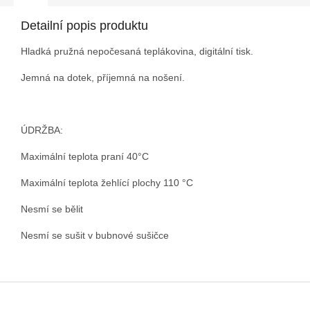
Detailní popis produktu
Hladká pružná nepočesaná teplákovina, digitální tisk.
Jemná na dotek, příjemná na nošení.
ÚDRŽBA:
Maximální teplota praní 40°C
Maximální teplota žehlící plochy 110 °C
Nesmí se bělit
Nesmí se sušit v bubnové sušičce
Z
á