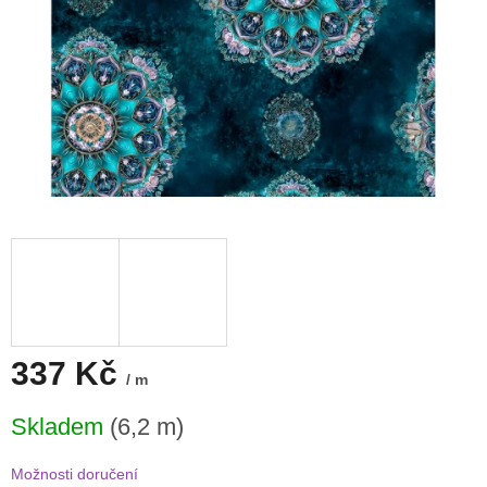
337 Kč
/ m
Měrná
Skladem
(6,2 m)
cena:
Možnosti doručení