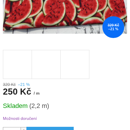
320 Kč
–21 %
320 Kč
–21 %
250 Kč
/ m
Měrná
Skladem
(2,2 m)
cena:
Možnosti doručení