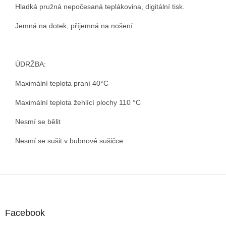
Hladká pružná nepočesaná teplákovina, digitální tisk.
Jemná na dotek, příjemná na nošení.
ÚDRŽBA:
Maximální teplota praní 40°C
Maximální teplota žehlící plochy 110 °C
Nesmí se bělit
Nesmí se sušit v bubnové sušičce
Z
á
p
a
Facebook
t