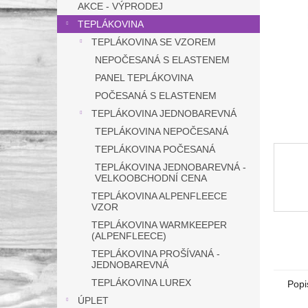
a
AKCE - VÝPRODEJ
n
TEPLÁKOVINA
e
TEPLÁKOVINA SE VZOREM
l
NEPOČESANÁ S ELASTENEM
PANEL TEPLÁKOVINA
POČESANÁ S ELASTENEM
TEPLÁKOVINA JEDNOBAREVNÁ
TEPLÁKOVINA NEPOČESANÁ
TEPLÁKOVINA POČESANÁ
TEPLÁKOVINA JEDNOBAREVNÁ -
VELKOOBCHODNÍ CENA
TEPLÁKOVINA ALPENFLEECE
VZOR
TEPLÁKOVINA WARMKEEPER
(ALPENFLEECE)
TEPLÁKOVINA PROŠÍVANÁ -
JEDNOBAREVNÁ
TEPLÁKOVINA LUREX
Popi
ÚPLET