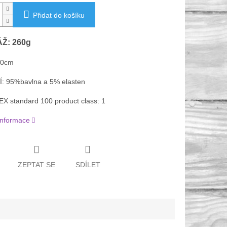
Přidat do košíku
Ž: 260g
80cm
: 95%bavlna a 5% elasten
 standard 100 product class: 1
 informace
ZEPTAT SE
SDÍLET