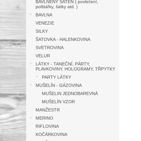
BAVLNĚNÝ SATÉN ( povlečení,
polštářky, šátky atd. )
BAVLNA
VENEZIE
SILKY
ŠATOVKA - HALENKOVINA
SVETROVINA
VELUR
LÁTKY - TANEČNÍ, PÁRTY,
PLAVKOVINY, HOLOGRAMY, TŘPYTKY
PARTY LÁTKY
MUŠELÍN - GÁZOVINA
MUŠELIN JEDNOBAREVNÁ
MUŠELÍN VZOR
MANŽESTR
MERINO
RIFLOVINA
KOČÁRKOVINA