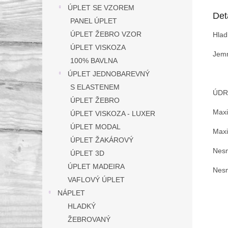
ÚPLET SE VZOREM
Det
PANEL ÚPLET
ÚPLET ŽEBRO VZOR
Hlad
ÚPLET VISKOZA
Jemn
100% BAVLNA
ÚPLET JEDNOBAREVNÝ
S ELASTENEM
ÚDR
ÚPLET ŽEBRO
Maxi
ÚPLET VISKOZA - LUXER
ÚPLET MODAL
Maxi
ÚPLET ŽAKÁROVÝ
Nesm
ÚPLET 3D
ÚPLET MADEIRA
Nesm
VAFLOVÝ ÚPLET
NÁPLET
HLADKÝ
ŽEBROVANÝ