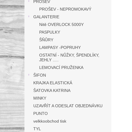
PROŠEV
PROŠEV - NEPROMOKAVÝ
GALANTERIE
Nitě OVERLOCK 5000Y
PASPULKY
ŠŇŮRY
LAMPASY -POPRUHY
OSTATNÍ - NŮŽKY, ŠPENDLÍKY,
JEHLY .....
LEMOVACÍ PRUŽENKA
ŠIFON
KRAJKA ELASTICKÁ
ŠATOVKA KATRINA
MINKY
UZAVŘÍT A ODESLAT OBJEDNÁVKU
PUNTO
velkkoobchod tisk
TYL