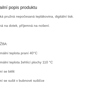
ailní popis produktu
ká pružná nepočesaná teplákovina, digitální tisk.
á na dotek, příjemná na nošení.
ŽBA:
mální teplota praní 40°C
mální teplota žehlící plochy 110 °C
í se bělit
í se sušit v bubnové sušičce