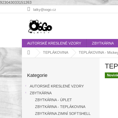
923043033151263
Přejít
latky@oogo.cz
na
obsah
AUTORSKÉ KRESLENÉ VZORY
ZBYTKÁRNA
Domů
TEPLÁKOVINA
TEPLÁKOVINA - Mickey 
P
TEP
o
Přeskočit
s
Kategorie
kategorie
Novin
t
r
AUTORSKÉ KRESLENÉ VZORY
a
ZBYTKÁRNA
n
ZBYTKÁRNA - ÚPLET
n
í
ZBYTKÁRNA - TEPLÁKOVINA
p
ZBYTKÁRNA ZIMNÍ SOFTSHELL