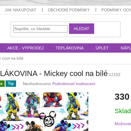
JAK NAKUPOVAT
OBCHODNÍ PODMÍNKY
PODMÍNKY OCH
HLEDAT
AKCE - VÝPRODEJ
TEPLÁKOVINA
ÚPLET
NÁP
cool na bílé
LÁKOVINA - Mickey cool na bílé
12102
Průměrné
Neohodnoceno
Podrobnosti hodnocení
ka
Tip
hodnocení
330
produktu
je
0,0
Měrná
Skla
z
cena:
5
hvězdiček.
Možnosti