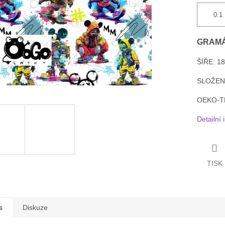
GRAMÁ
ŠÍŘE: 1
SLOŽENÍ
OEKO-TEX
Detailní
TISK
s
Diskuze