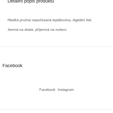
Detailní popis produktu
Hladká pružná nepočesaná teplákovina, digitální tisk.
Jemná na dotek, příjemná na nošení.
Z
á
p
a
Facebook
t
í
Facebook
Instagram