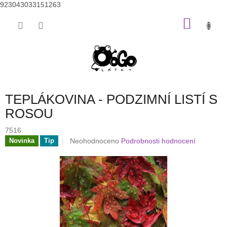
923043033151263
Přejít
NÁKU
na
obsah
KOŠÍK
TEPLÁKOVINA - PODZIMNÍ LISTÍ S
ROSOU
7516
Průměrné
Neohodnoceno
Podrobnosti hodnocení
Novinka
Tip
hodnocení
produktu
je
0,0
z
5
hvězdiček.