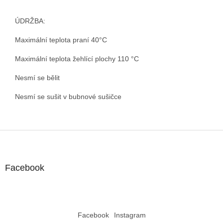
ÚDRŽBA:
Maximální teplota praní 40°C
Maximální teplota žehlící plochy 110 °C
Nesmí se bělit
Nesmí se sušit v bubnové sušičce
Z
á
p
a
Facebook
t
í
Facebook
Instagram