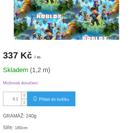
337 Kč
/ m
Měrná
Skladem
(1,2 m)
cena:
Možnosti doručení
Přidat do košíku
GRAMÁŽ: 240g
ŠÍŘE: 180cm