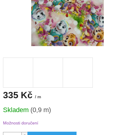
335 Kč
/ m
Měrná
Skladem
(0,9 m)
cena:
Možnosti doručení