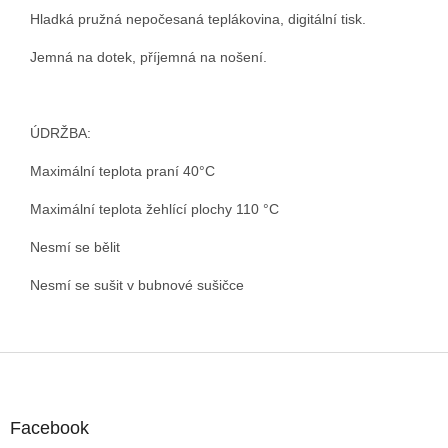
Hladká pružná nepočesaná teplákovina, digitální tisk.
Jemná na dotek, příjemná na nošení.
ÚDRŽBA:
Maximální teplota praní 40°C
Maximální teplota žehlící plochy 110 °C
Nesmí se bělit
Nesmí se sušit v bubnové sušičce
Z
á
p
a
Facebook