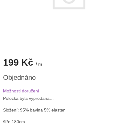
199 Kč
/ m
Měrná
Objednáno
cena:
Možnosti doručení
Položka byla vyprodána…
Složení: 95% bavlna 5% elastan
šíře 180cm.