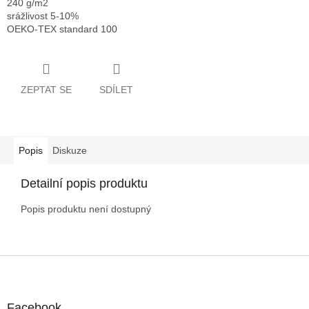
240 g/m2
srážlivost 5-10%
OEKO-TEX standard 100
ZEPTAT SE
SDÍLET
Popis
Diskuze
Detailní popis produktu
Popis produktu není dostupný
Z
á
p
a
Facebook