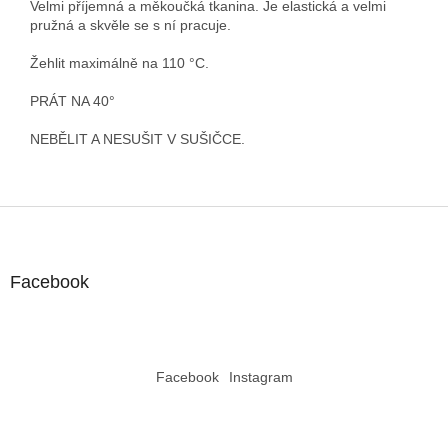
Velmi příjemná a měkoučká tkanina. Je elastická a velmi
pružná a skvěle se s ní pracuje.
Ž
ehlit maximálně na 110 °C.
PRÁT NA 40°
NEBĚLIT A NESUŠIT V SUŠIČCE.
Z
á
p
a
Facebook
t
í
Facebook
Instagram