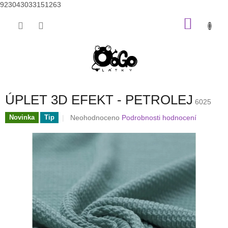
923043033151263
Přejít
NÁKU
na
obsah
KOŠÍK
ÚPLET 3D EFEKT - PETROLEJ
6025
Průměrné
Neohodnoceno
Podrobnosti hodnocení
Novinka
Tip
hodnocení
produktu
je
0,0
z
5
hvězdiček.