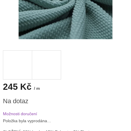
245 Kč
/ m
Měrná
Na dotaz
cena:
Možnosti doručení
Položka byla vyprodána…