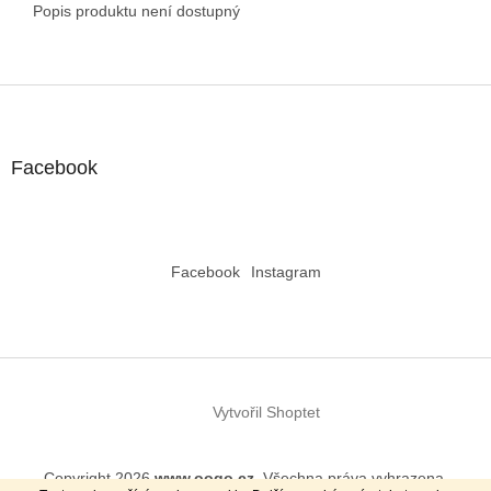
Popis produktu není dostupný
Z
á
p
a
Facebook
t
í
Facebook
Instagram
Vytvořil Shoptet
Copyright 2026
www.oogo.cz
. Všechna práva vyhrazena.