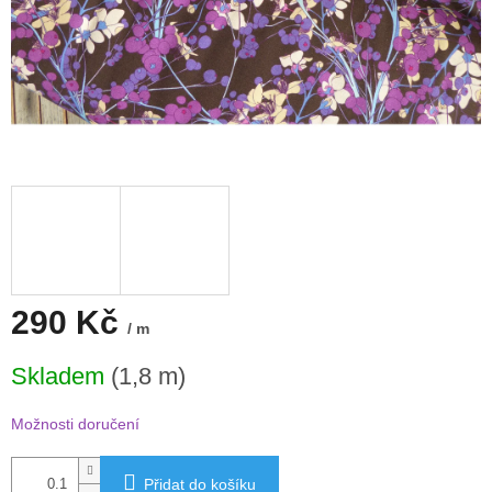
290 Kč
/ m
Měrná
Skladem
(1,8 m)
cena:
Možnosti doručení
Přidat do košíku