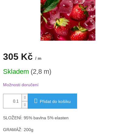
305 Kč
/ m
Měrná
Skladem
(2,8 m)
cena:
Možnosti doručení
Přidat do košíku
SLOŽENÍ: 95% bavlna 5% elasten
GRAMÁŽ: 200g