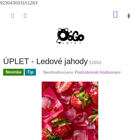
923043033151263
Přejít
NÁKU
na
obsah
KOŠÍK
ÚPLET - Ledové jahody
12652
Průměrné
Neohodnoceno
Podrobnosti hodnocení
Novinka
Tip
hodnocení
produktu
je
0,0
z
5
hvězdiček.