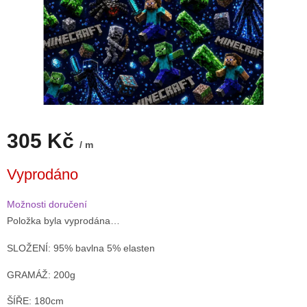
305 Kč
/ m
Měrná
Vyprodáno
cena:
Možnosti doručení
Položka byla vyprodána…
SLOŽENÍ: 95% bavlna 5% elasten
GRAMÁŽ: 200g
ŠÍŘE: 180cm