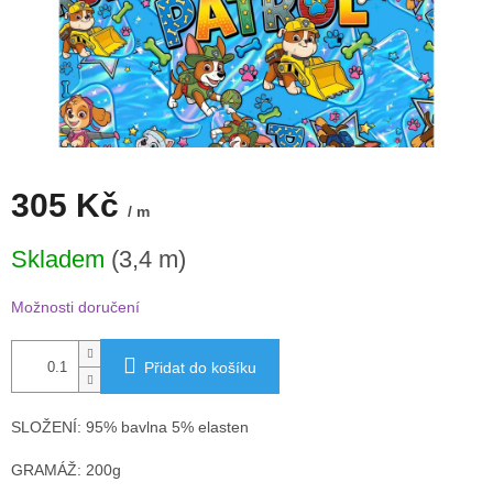
305 Kč
/ m
Měrná
Skladem
(3,4 m)
cena:
Možnosti doručení
Přidat do košíku
SLOŽENÍ: 95% bavlna 5% elasten
GRAMÁŽ: 200g