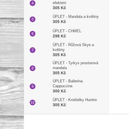
efektem
305 Kč
ÚPLET - Mandala a květiny
305 Kč
ÚPLET - CHMEL
298 Kč
ÚPLET - Růžová Skye a
květiny
305 Kč
ÚPLET - Tyrkys prostorová
mandala
305 Kč
ÚPLET - Ballerina
Cappuccina
300 Kč
ÚPLET - Krotitelky Huntrix
305 Kč
Z
á