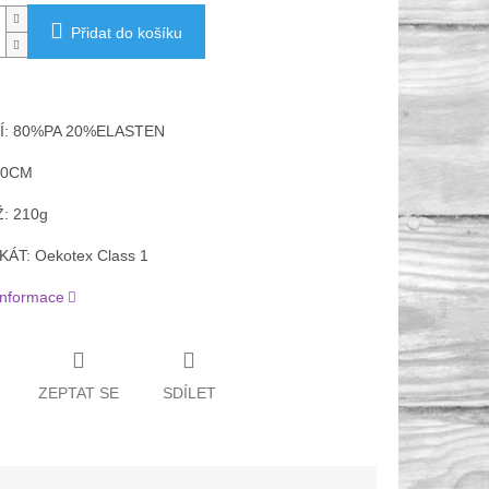
Přidat do košíku
Í: 80%PA 20%ELASTEN
50CM
: 210g
KÁT:
Oekotex Class 1
 informace
ZEPTAT SE
SDÍLET