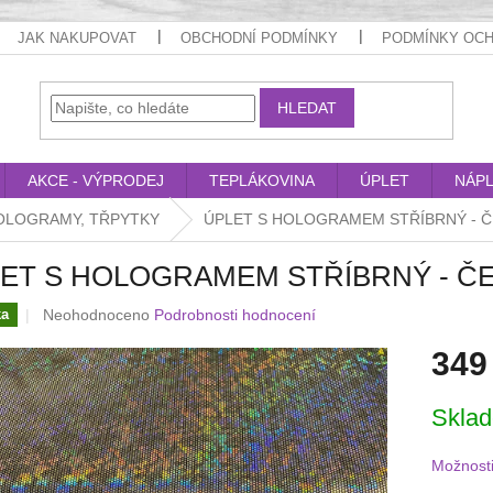
JAK NAKUPOVAT
OBCHODNÍ PODMÍNKY
PODMÍNKY OCH
HLEDAT
AKCE - VÝPRODEJ
TEPLÁKOVINA
ÚPLET
NÁP
 HOLOGRAMY, TŘPYTKY
ÚPLET S HOLOGRAMEM STŘÍBRNÝ - 
ET S HOLOGRAMEM STŘÍBRNÝ - Č
Průměrné
Neohodnoceno
Podrobnosti hodnocení
ka
hodnocení
349
produktu
je
0,0
Měrná
Skla
z
cena:
5
hvězdiček.
Možnosti