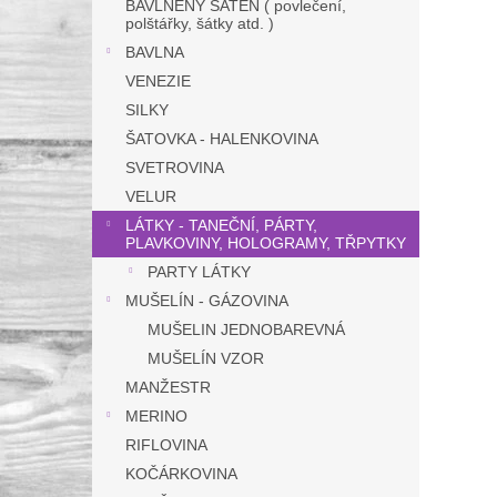
BAVLNĚNÝ SATÉN ( povlečení,
polštářky, šátky atd. )
BAVLNA
VENEZIE
SILKY
ŠATOVKA - HALENKOVINA
SVETROVINA
VELUR
LÁTKY - TANEČNÍ, PÁRTY,
PLAVKOVINY, HOLOGRAMY, TŘPYTKY
PARTY LÁTKY
MUŠELÍN - GÁZOVINA
MUŠELIN JEDNOBAREVNÁ
MUŠELÍN VZOR
MANŽESTR
MERINO
RIFLOVINA
KOČÁRKOVINA