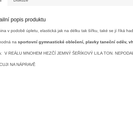
ailní popis produktu
ina v podobě úpletu, elastická jak na délku tak šířku, také se jí říká hadí
hodná na
sportovní gymnastické oblečení, plavky taneční oděv, v
A: V REÁLU MNOHEM HEZČÍ JEMNÝ ŠEŘÍKOVÝ LILA TON. NEPODA
CUJI NA NÁPRAVĚ