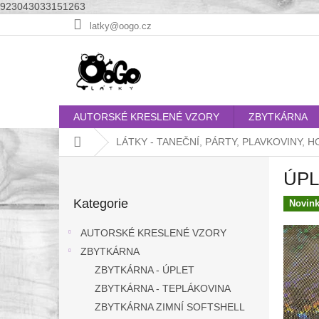
923043033151263
Přejít
latky@oogo.cz
na
obsah
AUTORSKÉ KRESLENÉ VZORY
ZBYTKÁRNA
Domů
LÁTKY - TANEČNÍ, PÁRTY, PLAVKOVINY,
P
ÚPL
o
Přeskočit
s
Kategorie
kategorie
Novin
t
r
AUTORSKÉ KRESLENÉ VZORY
a
ZBYTKÁRNA
n
ZBYTKÁRNA - ÚPLET
n
í
ZBYTKÁRNA - TEPLÁKOVINA
p
ZBYTKÁRNA ZIMNÍ SOFTSHELL