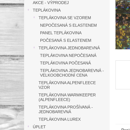
a
AKCE - VÝPRODEJ
n
TEPLÁKOVINA
e
TEPLÁKOVINA SE VZOREM
l
NEPOČESANÁ S ELASTENEM
PANEL TEPLÁKOVINA
POČESANÁ S ELASTENEM
TEPLÁKOVINA JEDNOBAREVNÁ
TEPLÁKOVINA NEPOČESANÁ
TEPLÁKOVINA POČESANÁ
TEPLÁKOVINA JEDNOBAREVNÁ -
VELKOOBCHODNÍ CENA
TEPLÁKOVINA ALPENFLEECE
VZOR
TEPLÁKOVINA WARMKEEPER
(ALPENFLEECE)
TEPLÁKOVINA PROŠÍVANÁ -
JEDNOBAREVNÁ
TEPLÁKOVINA LUREX
ÚPLET
Popi