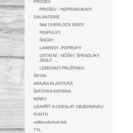
PROŠEV
PROŠEV - NEPROMOKAVÝ
GALANTERIE
Nitě OVERLOCK 5000Y
PASPULKY
ŠŇŮRY
LAMPASY -POPRUHY
OSTATNÍ - NŮŽKY, ŠPENDLÍKY,
JEHLY .....
LEMOVACÍ PRUŽENKA
ŠIFON
KRAJKA ELASTICKÁ
ŠATOVKA KATRINA
MINKY
UZAVŘÍT A ODESLAT OBJEDNÁVKU
PUNTO
velkkoobchod tisk
TYL