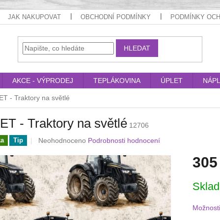
JAK NAKUPOVAT
OBCHODNÍ PODMÍNKY
PODMÍNKY OCH
HLEDAT
AKCE - VÝPRODEJ
TEPLÁKOVINA
ÚPLET
NÁP
T - Traktory na světlé
T - Traktory na světlé
12706
Průměrné
Neohodnoceno
Podrobnosti hodnocení
ka
Tip
hodnocení
305
produktu
je
0,0
Měrná
Skla
z
cena:
5
hvězdiček.
Možnosti