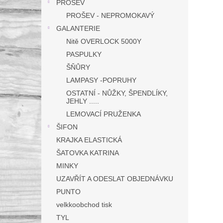
PROŠEV
PROŠEV - NEPROMOKAVÝ
GALANTERIE
Nitě OVERLOCK 5000Y
PASPULKY
ŠŇŮRY
LAMPASY -POPRUHY
OSTATNÍ - NŮŽKY, ŠPENDLÍKY,
JEHLY .....
LEMOVACÍ PRUŽENKA
ŠIFON
KRAJKA ELASTICKÁ
ŠATOVKA KATRINA
MINKY
UZAVŘÍT A ODESLAT OBJEDNÁVKU
PUNTO
velkkoobchod tisk
TYL