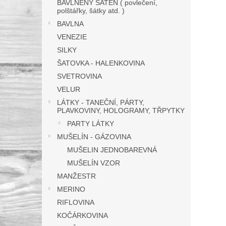
BAVLNĚNÝ SATÉN ( povlečení,
polštářky, šátky atd. )
BAVLNA
VENEZIE
SILKY
ŠATOVKA - HALENKOVINA
SVETROVINA
VELUR
LÁTKY - TANEČNÍ, PÁRTY,
PLAVKOVINY, HOLOGRAMY, TŘPYTKY
PARTY LÁTKY
MUŠELÍN - GÁZOVINA
MUŠELIN JEDNOBAREVNÁ
MUŠELÍN VZOR
MANŽESTR
MERINO
RIFLOVINA
KOČÁRKOVINA