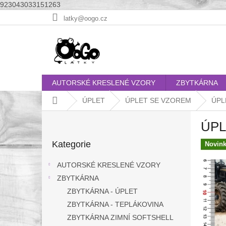
923043033151263
Přejít
latky@oogo.cz
na
obsah
AUTORSKÉ KRESLENÉ VZORY
ZBYTKÁRNA
Domů
ÚPLET
ÚPLET SE VZOREM
ÚPLE
P
ÚPLE
o
Přeskočit
s
Kategorie
kategorie
Novin
t
r
AUTORSKÉ KRESLENÉ VZORY
a
ZBYTKÁRNA
n
ZBYTKÁRNA - ÚPLET
n
í
ZBYTKÁRNA - TEPLÁKOVINA
p
ZBYTKÁRNA ZIMNÍ SOFTSHELL