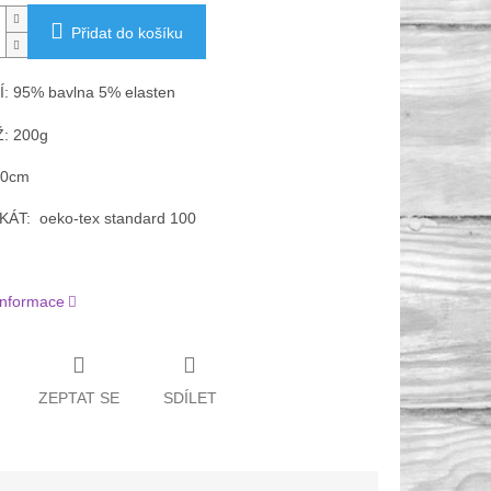
Přidat do košíku
: 95% bavlna 5% elasten
: 200g
80cm
KÁT: oeko-tex standard 100
 informace
ZEPTAT SE
SDÍLET