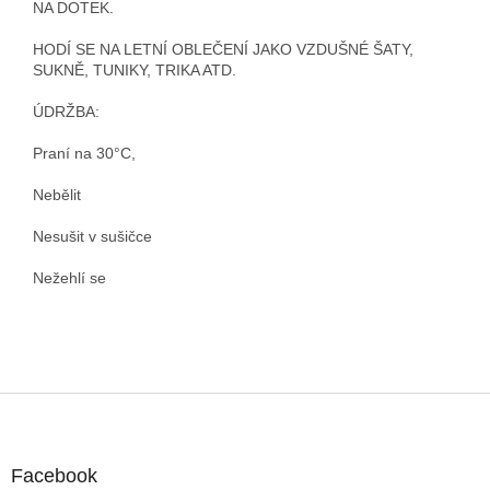
NA DOTEK.
HODÍ SE NA LETNÍ OBLEČENÍ JAKO VZDUŠNÉ ŠATY,
SUKNĚ, TUNIKY, TRIKA ATD.
ÚDRŽBA:
Praní na 30°C,
Nebělit
Nesušit v sušičce
Nežehlí se
Z
á
p
a
Facebook