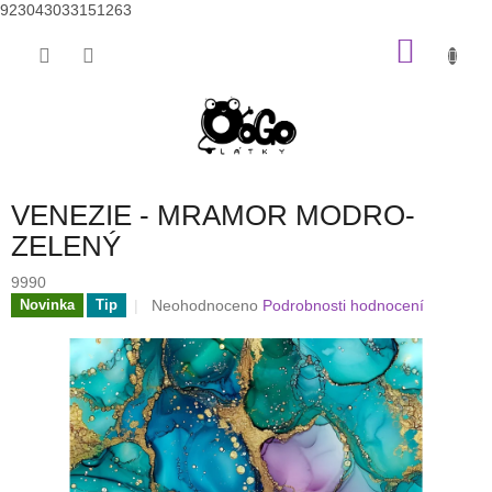
923043033151263
Přejít
NÁKU
na
obsah
KOŠÍK
VENEZIE - MRAMOR MODRO-
ZELENÝ
9990
Průměrné
Neohodnoceno
Podrobnosti hodnocení
Novinka
Tip
hodnocení
produktu
je
0,0
z
5
hvězdiček.