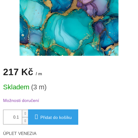
217 Kč
/ m
Měrná
Skladem
(3 m)
cena:
Možnosti doručení
Přidat do košíku
ÚPLET VENEZIA