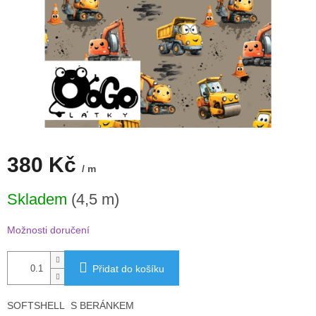
380 Kč
/ m
Měrná
Skladem
(4,5 m)
cena:
Možnosti doručení
Přidat do košíku
SOFTSHELL S BERÁNKEM