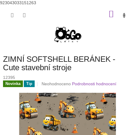
923043033151263
Přejít
NÁKU
na
obsah
KOŠÍK
ZIMNÍ SOFTSHELL BERÁNEK -
Cute stavební stroje
12395
Průměrné
Neohodnoceno
Podrobnosti hodnocení
Novinka
Tip
hodnocení
produktu
je
0,0
z
5
hvězdiček.