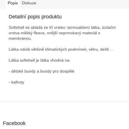
Popis
Diskuze
Detailní popis produktu
Softshell se skládá ze tří vrstev: termoaktivní látka, izolační
vrstva měkký fleece, vnější neprmokavý materiál s
membránou.
Látka odolá většině klimatických podmínek, větru, dešti ...
Látka softshell je látka vhodná na:
- dětské bundy a bundy pro dospělé
- kalhoty
Z
á
p
a
Facebook