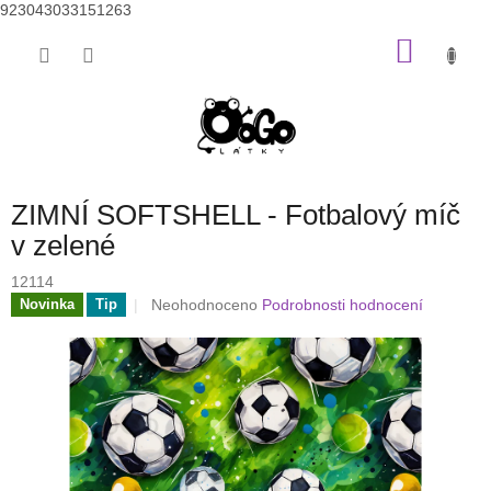
923043033151263
Přejít
NÁKU
na
obsah
KOŠÍK
ZIMNÍ SOFTSHELL - Fotbalový míč
v zelené
12114
Průměrné
Neohodnoceno
Podrobnosti hodnocení
Novinka
Tip
hodnocení
produktu
je
0,0
z
5
hvězdiček.