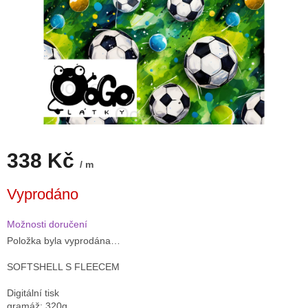
338 Kč
/ m
Měrná
Vyprodáno
cena:
Možnosti doručení
Položka byla vyprodána…
SOFTSHELL S FLEECEM
Digitální tisk
gramáž: 320g