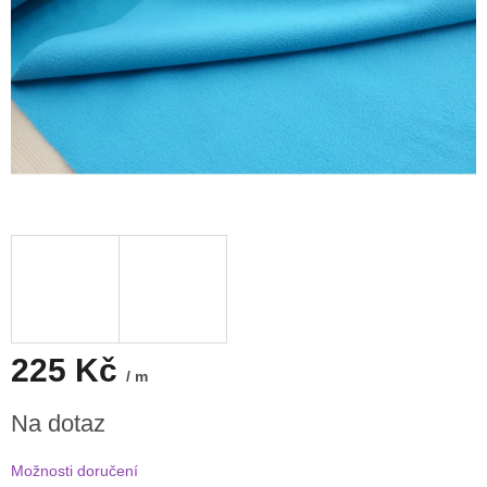
225 Kč
/ m
Měrná
Na dotaz
cena:
Možnosti doručení