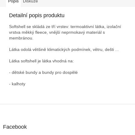
Popis
Diskuze
Detailní popis produktu
Softshell se skládá ze tří vrstev: termoaktivní látka, izolační
vrstva měkký fleece, vnější neprmokavý materiál s
membránou.
Látka odolá většině klimatických podmínek, větru, dešti ...
Látka softshell je látka vhodná na:
- dětské bundy a bundy pro dospělé
- kalhoty
Z
á
p
a
Facebook
t