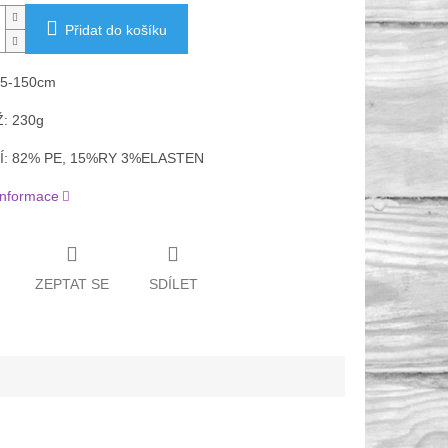
Přidat do košíku
45-150cm
: 230g
Í: 82% PE, 15%RY 3%ELASTEN
 informace
ZEPTAT SE
SDÍLET