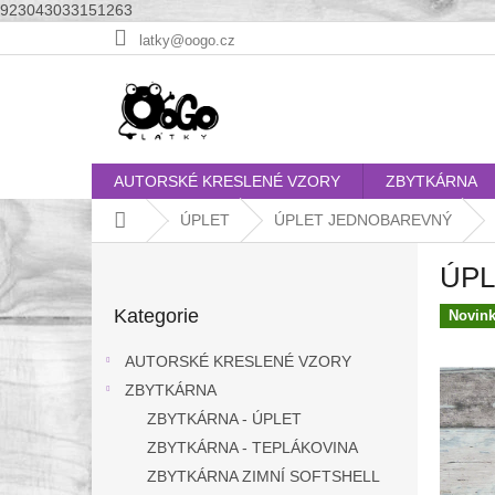
923043033151263
Přejít
latky@oogo.cz
na
obsah
AUTORSKÉ KRESLENÉ VZORY
ZBYTKÁRNA
Domů
ÚPLET
ÚPLET JEDNOBAREVNÝ
P
ÚPL
o
Přeskočit
s
Kategorie
kategorie
Novin
t
r
AUTORSKÉ KRESLENÉ VZORY
a
ZBYTKÁRNA
n
ZBYTKÁRNA - ÚPLET
n
í
ZBYTKÁRNA - TEPLÁKOVINA
p
ZBYTKÁRNA ZIMNÍ SOFTSHELL