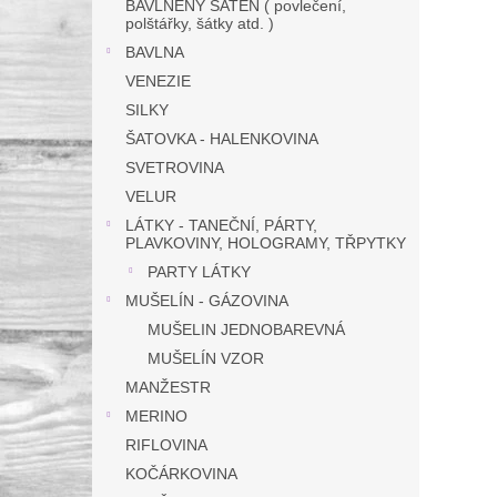
BAVLNĚNÝ SATÉN ( povlečení,
polštářky, šátky atd. )
BAVLNA
VENEZIE
SILKY
ŠATOVKA - HALENKOVINA
SVETROVINA
VELUR
LÁTKY - TANEČNÍ, PÁRTY,
PLAVKOVINY, HOLOGRAMY, TŘPYTKY
PARTY LÁTKY
MUŠELÍN - GÁZOVINA
MUŠELIN JEDNOBAREVNÁ
MUŠELÍN VZOR
MANŽESTR
MERINO
RIFLOVINA
KOČÁRKOVINA