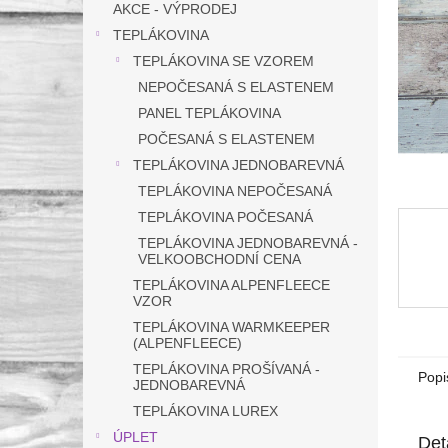
a
AKCE - VÝPRODEJ
n
TEPLÁKOVINA
e
TEPLÁKOVINA SE VZOREM
l
NEPOČESANÁ S ELASTENEM
PANEL TEPLÁKOVINA
POČESANÁ S ELASTENEM
TEPLÁKOVINA JEDNOBAREVNÁ
TEPLÁKOVINA NEPOČESANÁ
TEPLÁKOVINA POČESANÁ
TEPLÁKOVINA JEDNOBAREVNÁ -
VELKOOBCHODNÍ CENA
TEPLÁKOVINA ALPENFLEECE
VZOR
TEPLÁKOVINA WARMKEEPER
(ALPENFLEECE)
TEPLÁKOVINA PROŠÍVANÁ -
Popi
JEDNOBAREVNÁ
TEPLÁKOVINA LUREX
ÚPLET
Det