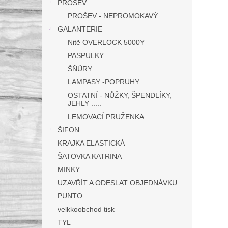
PROŠEV
PROŠEV - NEPROMOKAVÝ
GALANTERIE
Nitě OVERLOCK 5000Y
PASPULKY
ŠŇŮRY
LAMPASY -POPRUHY
OSTATNÍ - NŮŽKY, ŠPENDLÍKY,
JEHLY .....
LEMOVACÍ PRUŽENKA
ŠIFON
KRAJKA ELASTICKÁ
ŠATOVKA KATRINA
MINKY
UZAVŘÍT A ODESLAT OBJEDNÁVKU
PUNTO
velkkoobchod tisk
TYL