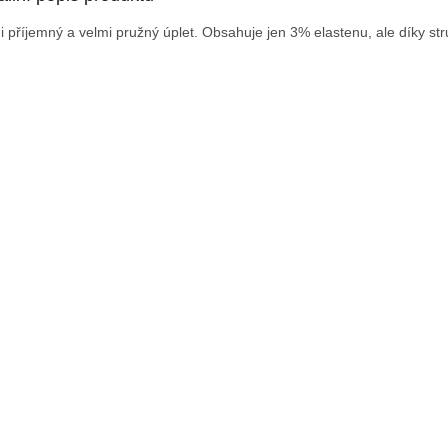
i příjemný a velmi pružný úplet. Obsahuje jen 3% elastenu, ale díky st