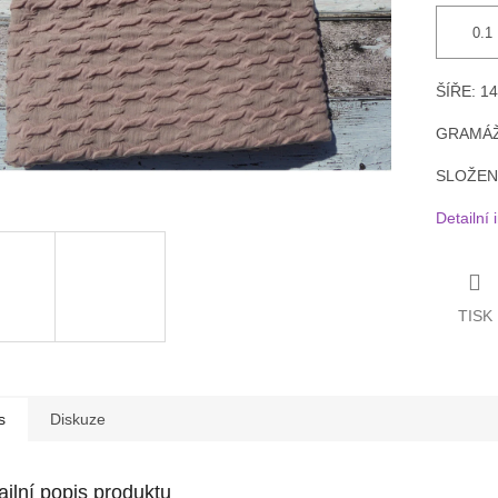
ŠÍŘE: 1
GRAMÁŽ
SLOŽEN
Detailní
TISK
s
Diskuze
ailní popis produktu