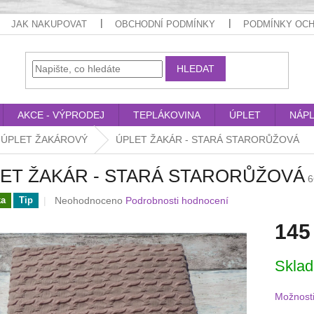
JAK NAKUPOVAT
OBCHODNÍ PODMÍNKY
PODMÍNKY OCH
HLEDAT
AKCE - VÝPRODEJ
TEPLÁKOVINA
ÚPLET
NÁP
ÚPLET ŽAKÁROVÝ
ÚPLET ŽAKÁR - STARÁ STARORŮŽOVÁ
ET ŽAKÁR - STARÁ STARORŮŽOVÁ
6
Průměrné
Neohodnoceno
Podrobnosti hodnocení
ka
Tip
hodnocení
145
produktu
je
0,0
Měrná
Skla
z
cena:
5
hvězdiček.
Možnosti