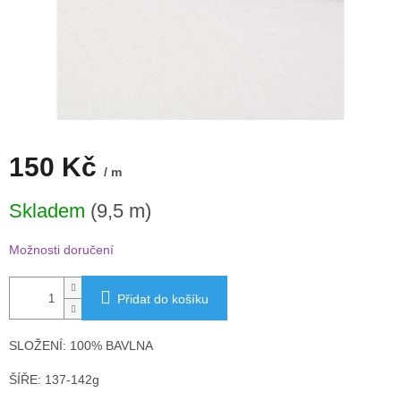
150 Kč
/ m
Měrná
Skladem
(9,5 m)
cena:
Možnosti doručení
Přidat do košíku
SLOŽENÍ: 100% BAVLNA
ŠÍŘE: 137-142g