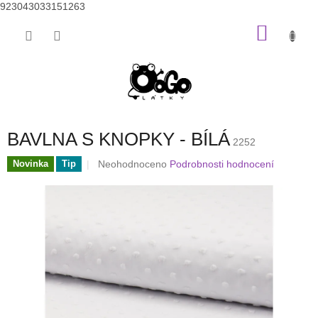
923043033151263
Přejít
NÁKU
na
obsah
KOŠÍK
BAVLNA S KNOPKY - BÍLÁ
2252
Průměrné
Neohodnoceno
Podrobnosti hodnocení
Novinka
Tip
hodnocení
produktu
je
0,0
z
5
hvězdiček.