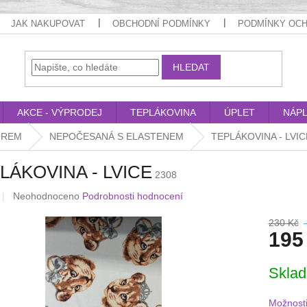
JAK NAKUPOVAT
OBCHODNÍ PODMÍNKY
PODMÍNKY OCH
HLEDAT
AKCE - VÝPRODEJ
TEPLÁKOVINA
ÚPLET
NÁP
OREM
NEPOČESANÁ S ELASTENEM
TEPLÁKOVINA - LVIC
LÁKOVINA - LVICE
2308
Průměrné
Neohodnoceno
Podrobnosti hodnocení
hodnocení
produktu
230 Kč
195
je
0,0
z
Měrná
Skla
5
cena:
hvězdiček.
Možnosti