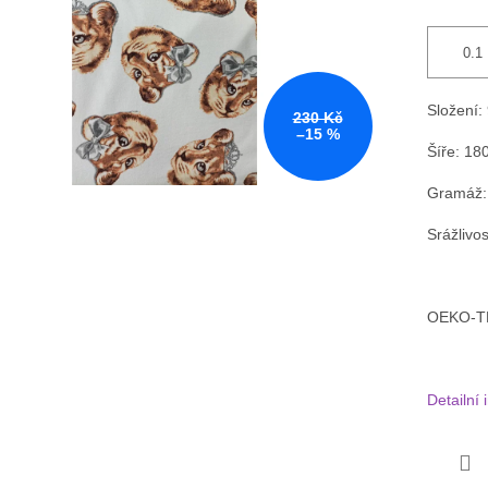
Složení:
230 Kč
–15 %
Šíře: 18
Gramáž:
Srážlivo
OEKO-TEX
Detailní