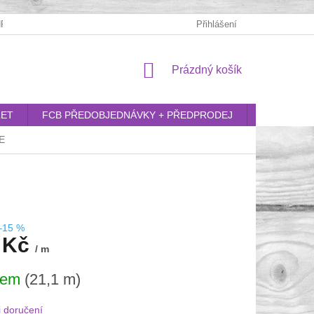
RANY OSOBNÍCH ÚDAJŮ
Přihlášení
NÁKUPNÍ
Prázdný košík
KOŠÍK
LET
FCB PŘEDOBJEDNÁVKY + PŘEDPRODEJ
SOFTSHEL
E
–15 %
 Kč
/ m
dem
(21,1 m)
 doručení