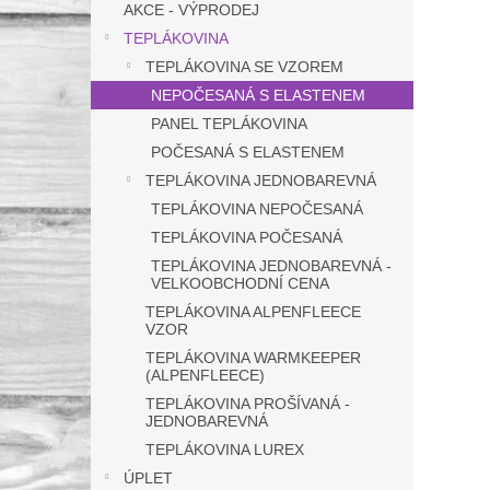
a
AKCE - VÝPRODEJ
n
TEPLÁKOVINA
e
TEPLÁKOVINA SE VZOREM
l
NEPOČESANÁ S ELASTENEM
PANEL TEPLÁKOVINA
POČESANÁ S ELASTENEM
TEPLÁKOVINA JEDNOBAREVNÁ
TEPLÁKOVINA NEPOČESANÁ
TEPLÁKOVINA POČESANÁ
TEPLÁKOVINA JEDNOBAREVNÁ -
VELKOOBCHODNÍ CENA
TEPLÁKOVINA ALPENFLEECE
VZOR
TEPLÁKOVINA WARMKEEPER
(ALPENFLEECE)
TEPLÁKOVINA PROŠÍVANÁ -
JEDNOBAREVNÁ
TEPLÁKOVINA LUREX
ÚPLET