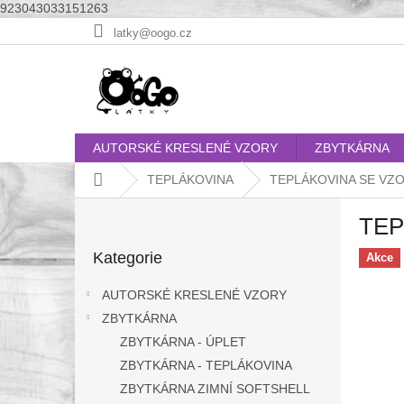
923043033151263
Přejít
latky@oogo.cz
na
obsah
AUTORSKÉ KRESLENÉ VZORY
ZBYTKÁRNA
Domů
TEPLÁKOVINA
TEPLÁKOVINA SE VZ
P
TEP
o
Přeskočit
s
Kategorie
kategorie
Akce
t
r
AUTORSKÉ KRESLENÉ VZORY
a
ZBYTKÁRNA
n
ZBYTKÁRNA - ÚPLET
n
í
ZBYTKÁRNA - TEPLÁKOVINA
p
ZBYTKÁRNA ZIMNÍ SOFTSHELL