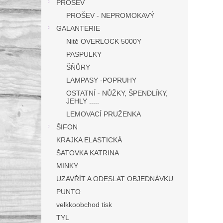
PROŠEV
PROŠEV - NEPROMOKAVÝ
GALANTERIE
Nitě OVERLOCK 5000Y
PASPULKY
ŠŇŮRY
LAMPASY -POPRUHY
OSTATNÍ - NŮŽKY, ŠPENDLÍKY,
JEHLY .....
LEMOVACÍ PRUŽENKA
ŠIFON
KRAJKA ELASTICKÁ
ŠATOVKA KATRINA
MINKY
UZAVŘÍT A ODESLAT OBJEDNÁVKU
PUNTO
velkkoobchod tisk
TYL