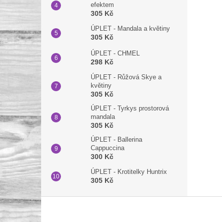
efektem
305 Kč
ÚPLET - Mandala a květiny
305 Kč
ÚPLET - CHMEL
298 Kč
ÚPLET - Růžová Skye a
květiny
305 Kč
ÚPLET - Tyrkys prostorová
mandala
305 Kč
ÚPLET - Ballerina
Cappuccina
300 Kč
ÚPLET - Krotitelky Huntrix
305 Kč
Z
á