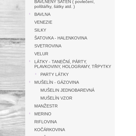
BAVLNĚNÝ SATÉN ( povlečení,
polštářky, šátky atd. )
BAVLNA
VENEZIE
SILKY
ŠATOVKA - HALENKOVINA
SVETROVINA
VELUR
LÁTKY - TANEČNÍ, PÁRTY,
PLAVKOVINY, HOLOGRAMY, TŘPYTKY
PARTY LÁTKY
MUŠELÍN - GÁZOVINA
MUŠELIN JEDNOBAREVNÁ
MUŠELÍN VZOR
MANŽESTR
MERINO
RIFLOVINA
KOČÁRKOVINA