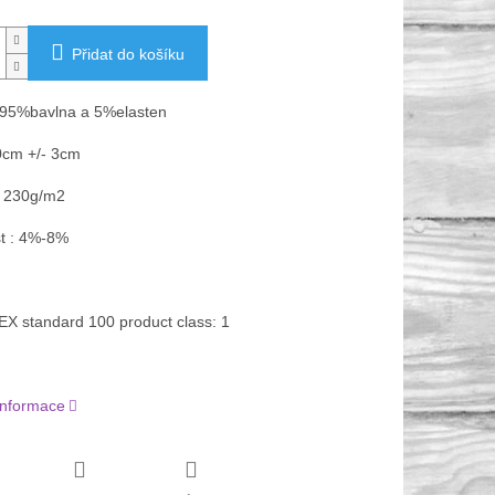
Přidat do košíku
 95%bavlna a 5%elasten
0cm +/- 3cm
 230g/m2
st : 4%-8%
 standard 100 product class: 1
 informace