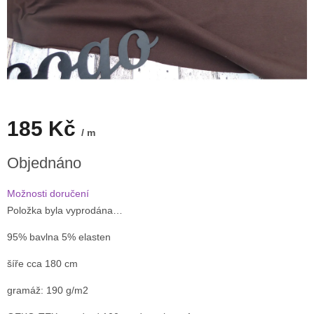
185 Kč
/ m
Měrná
Objednáno
cena:
Možnosti doručení
Položka byla vyprodána…
95% bavlna 5% elasten
šíře cca 180 cm
gramáž: 190 g/m2