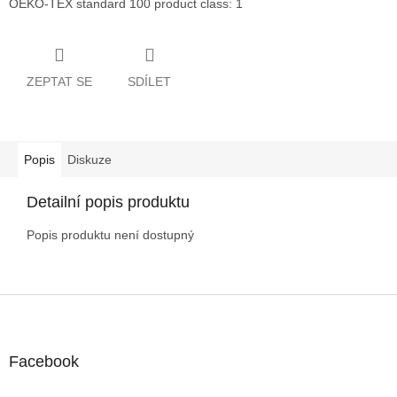
OEKO-TEX standard 100 product class: 1
ZEPTAT SE
SDÍLET
Popis
Diskuze
Detailní popis produktu
Popis produktu není dostupný
Z
á
p
a
Facebook
t